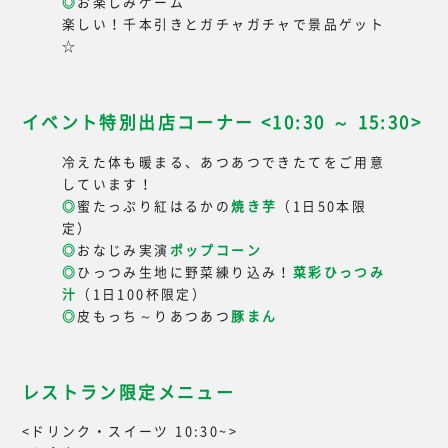
◎
お楽しみゲーム
楽しい！千本引きとガチャガチャで景品ゲット
☆
イベント特別出店コーナー <10:30 ～ 15:30>
冷えた体も暖まる、あつあつできたてをご用意
しています！
◎
蜜たっぷり紅はるかの
焼き芋
（1日50本限
定）
◎
おなじみ実演
ポップコーン
◎
ひっつみ生地に野菜練り込み！
菜彩ひっつみ
汁
（1日100杯限定）
◎
皮もっち～りあつあつ
豚まん
レストラン限定メニュー
<ドリンク・スイーツ 10:30~>