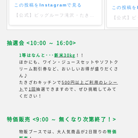
この投稿をInstagramで見る
この投稿をI
【公式】ビッグルーフ滝沢・たきざ わキッチン(@bigrooftakizawa)がシェアした投稿
抽選会 <10:00 ～ 16:00>
1等はなんと･･･
新米30kg
！！
ほかにも、ワイン・ジュースセットやソフトク
リーム割引券など、おいしいお得が盛りだくさ
ん♪
たきざわキッチンで
500円以上ご利用のレシー
ト
で
1回
抽選できますので、ぜひ挑戦してみて
ください！
特価販売 <9:00 ～ 無くなり次第終了！>
物販ブースでは、大人気商品が2日限りの
特価