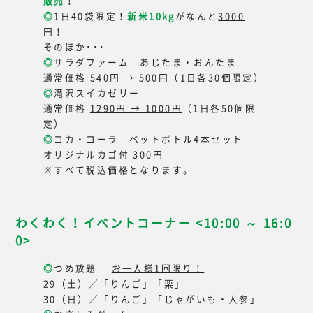
販売
！
◎
1日40袋限定！
新米10kg
がなんと
3000
円
！
そのほか･･･
◎
サラダファーム あじたま・おんたま
通常価格
540円 → 500円
（1日各30個限定）
◎
滝沢スイカゼリー
通常価格
1290円 → 1000円
（1日各50個限
定）
◎
コカ・コーラ ペットボトル4本セット
オリジナルカゴ付
300円
※すべて税込価格となります。
わくわく！イベントコーナー <10:00 ～ 16:0
0>
◎
つめ放題
お一人様1回限り！
29（土）／「りんご」「栗」
30（日）／「りんご」「じゃがいも・人参」