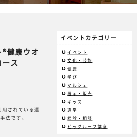
イベントカテゴリー
ト®健康ウオ
イベント
コース
文化・芸能
健康
学び
マルシェ
展示・販売
キッズ
利用されている運
選挙
の手法です。
検診・相談
。
ビッグルーフ講座