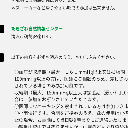
＊スニーカーなど滑りやすい靴での参加は出来ません。
たきざわ自然情報センター
滝沢市鵜飼安達114-7
以下の内容を必ずお読みのうえ、お申し込みください。
○血圧が収縮期（最大）１６０mmHg以上又は拡張期
100mmHg以上の方は、医師にご相談のうえ、差しさ
されている場合のみ参加可能です。
収縮期（最大）180mmHg以上又は拡張期（最小）110
合は、参加をお断りさせていただきます。
○医師にウオーキングを禁止されている方は参加でき
○小雨決行です。合羽をご持参のうえ、傘の使用はお
止の場合、お電話にて当日朝9時までにご連絡いたしま
○鞍掛山登山ではありませんが、山麓のどんぐり森や