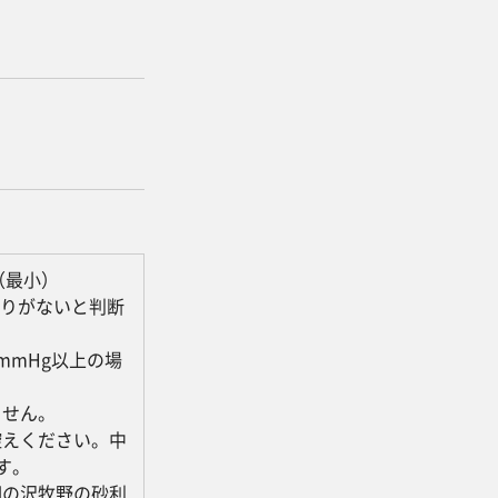
（最小）
わりがないと判断
mmHg以上の場
ません。
控えください。中
す。
相の沢牧野の砂利