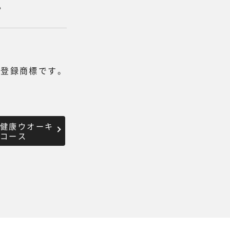
。
は登録商標です。
®健康ウオーキ
沢コース