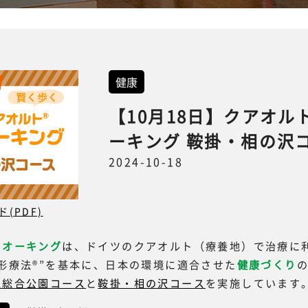
健康
【10月18日】クアオル
ーキング 鞍掛・相の沢
2024-10-18
(PDF)
ウオーキング
は、ドイツのクアオルト（療養地）で治療に
形療法®”を基本に、日本の環境に適合させた
健康づくり
沢総合公園コース
と
鞍掛・相の沢コース
を実施しています