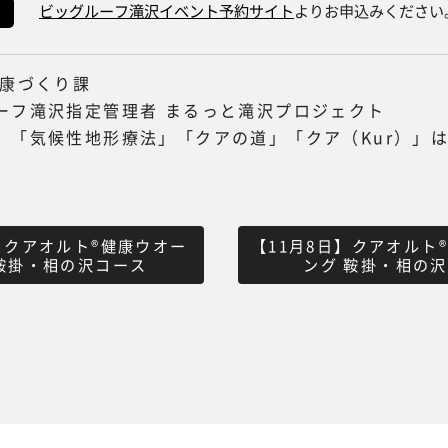
ビッグルーフ滝沢イベント予約サイト
よりお申込みください
健康づくり課
ーフ滝沢指定管理者 まるっと滝沢プロジェクト
」「気候性地形療法」「クアの道」「クア（Kur）」
日】クアオルト®健康ウオー
【11月8日】クアオルト
鞍掛・相の沢コース
ング 鞍掛・相の