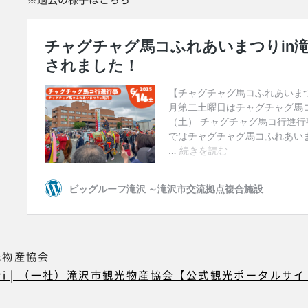
光物産協会
vi | （一社）滝沢市観光物産協会【公式観光ポータルサ