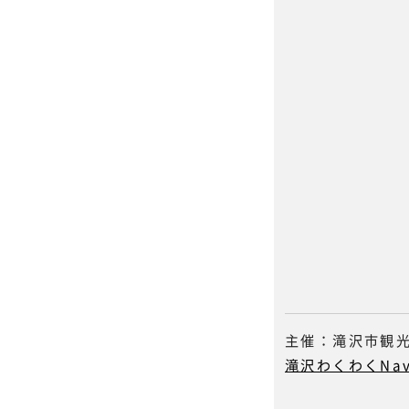
主催：滝沢市観
滝沢わくわくNa