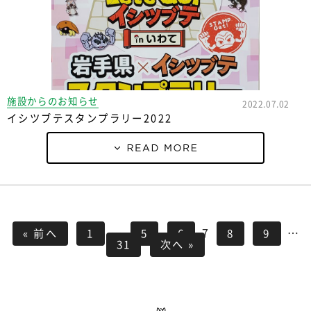
施設からのお知らせ
2022.07.02
イシツブテスタンプラリー2022
…
7
…
« 前へ
1
5
6
8
9
31
次へ »