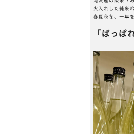
滝沢産の飯米「あ
火入れした純米
春夏秋冬、一年
「ばっぱれ