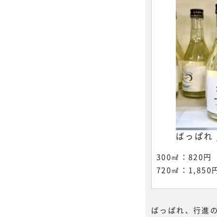
ばっぱれ 
300㎖：820
720㎖：1,85
ばっぱれ、行進