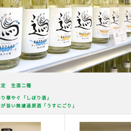
限定 生酒二種
香り華やぐ「しぼり酒」
滓が旨い無濾過原酒「うすにごり」