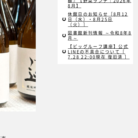
麺』【野菜ランチ｜2026年
8月】
休館日のお知らせ［8月12
日（水）・8月25日
（火）］
図書館新刊情報 ～令和8年8
月～
【ビッグルーフ講座】公式
LINEの不具合について［
7.28 22:00現在 復旧済 ］