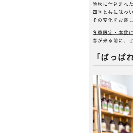
晩秋に仕込まれ
四季と共に味わ
その変化をお楽
冬季限定・本数
春が来る前に、
「ばっぱれ