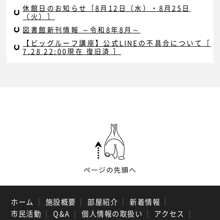
休館日のお知らせ［8月12日（水）・8月25日
（火）］
図書館新刊情報 ～令和8年8月～
【ビッグルーフ講座】公式LINEの不具合について［
7.28 22:00現在 復旧済 ］
ホーム
｜
施設概要
｜
部屋紹介
｜
新着情報
｜
市民活動
｜
Q&A
｜
個人情報の取扱い
｜
アクセス
｜