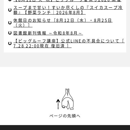
スープまで甘い！すいか尽くしの『スイカスープ冷
麺』【野菜ランチ｜2026年8月】
休館日のお知らせ［8月12日（水）・8月25日
（火）］
図書館新刊情報 ～令和8年8月～
【ビッグルーフ講座】公式LINEの不具合について［
7.28 22:00現在 復旧済 ］