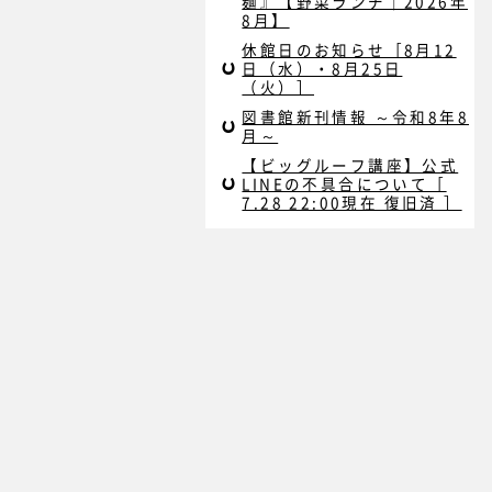
麺』【野菜ランチ｜2026年
8月】
休館日のお知らせ［8月12
日（水）・8月25日
（火）］
図書館新刊情報 ～令和8年8
月～
【ビッグルーフ講座】公式
LINEの不具合について［
7.28 22:00現在 復旧済 ］