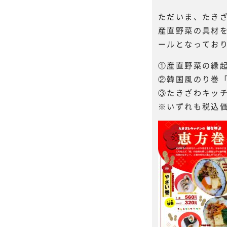
ただいま、たき
産直野菜の具材
ールとなってお
①産直野菜の縁起
②韓国風のり巻
③たきざわキッ
※いずれも税込