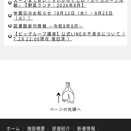
スープまで甘い！すいか尽くしの『スイカスープ冷
麺』【野菜ランチ｜2026年8月】
休館日のお知らせ［8月12日（水）・8月25日
（火）］
図書館新刊情報 ～令和8年8月～
【ビッグルーフ講座】公式LINEの不具合について［
7.28 22:00現在 復旧済 ］
ホーム
｜
施設概要
｜
部屋紹介
｜
新着情報
｜