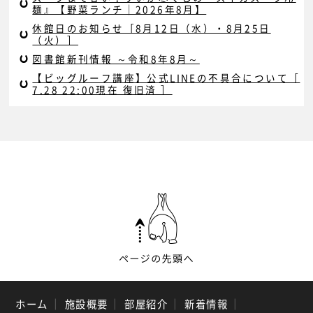
麺』【野菜ランチ｜2026年8月】
休館日のお知らせ［8月12日（水）・8月25日
（火）］
図書館新刊情報 ～令和8年8月～
【ビッグルーフ講座】公式LINEの不具合について［
7.28 22:00現在 復旧済 ］
ホーム
｜
施設概要
｜
部屋紹介
｜
新着情報
｜