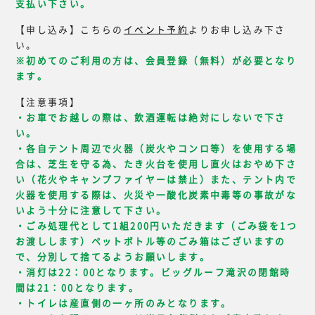
支払い下さい。
【申し込み】こちらの
イベント予約
よりお申し込み下さ
い。
※初めてのご利用の方は、会員登録（無料）が必要となり
ます。
【注意事項】
・お車でお越しの際は、飲酒運転は絶対にしないで下さ
い。
・各自テント周辺で火器（炭火やコンロ等）を使用する場
合は、芝生を守る為、たき火台を使用し直火はおやめ下さ
い（花火やキャンプファイヤーは禁止）また、テント内で
火器を使用する際は、火災や一酸化炭素中毒等の事故がな
いよう十分に注意して下さい。
・ごみ処理代として1組200円いただきます（ごみ袋を1つ
お渡しします）ペットボトル等のごみ箱はございますの
で、分別して捨てるようお願いします。
・消灯は22：00となります。ビッグルーフ滝沢の閉館時
間は21：00となります。
・トイレは産直側の一ヶ所のみとなります。