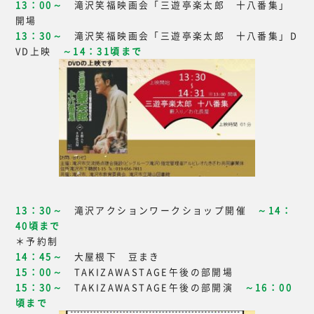
13：00～
滝沢笑福映画会「三遊亭楽太郎 十八番集」
開場
13：30～
滝沢笑福映画会「三遊亭楽太郎 十八番集」D
VD上映
～14：31頃まで
13：30～
滝沢アクションワークショップ開催
～14：
40頃まで
＊予約制
14：45～
大屋根下 豆まき
15：00～
TAKIZAWASTAGE午後の部開場
15：30～
TAKIZAWASTAGE午後の部開演
～16：00
頃まで