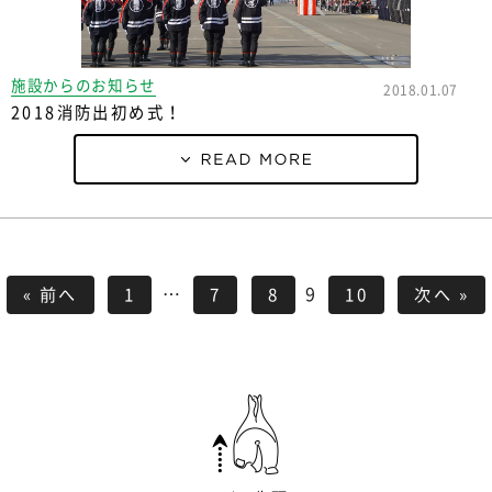
施設からのお知らせ
2018.01.07
2018消防出初め式！
…
9
« 前へ
1
7
8
10
次へ »