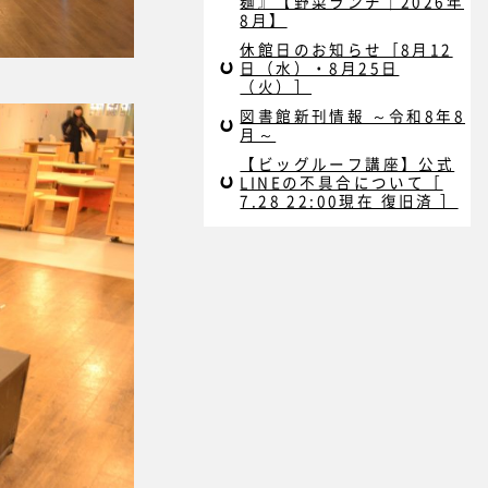
麺』【野菜ランチ｜2026年
8月】
休館日のお知らせ［8月12
日（水）・8月25日
（火）］
図書館新刊情報 ～令和8年8
月～
【ビッグルーフ講座】公式
LINEの不具合について［
7.28 22:00現在 復旧済 ］