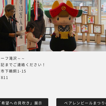
ーフ滝沢～～
下記までご連絡ください！
市下鵜飼1-15
7811
「希望への貝吹き」展示
ベアレンビールまつり