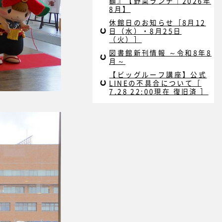
麺』【野菜ランチ｜2026年
8月】
休館日のお知らせ［8月12
日（水）・8月25日
（火）］
図書館新刊情報 ～令和8年8
月～
【ビッグルーフ講座】公式
LINEの不具合について［
7.28 22:00現在 復旧済 ］