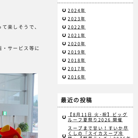
2024年
2023年
って楽しそうで、
2022年
2021年
2020年
画・サービス等に
2019年
2018年
2017年
2016年
最近の投稿
【8月11日 火･祝】ビッグ
ルーフ夏祭り2026 開催
スープまで甘い！すいか尽
くしの『スイカスープ冷