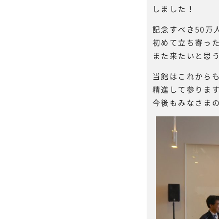
しました！
記念すべき50万
初めて立ち寄っ
また来たいと思
当館はこれから
精進して参りま
今後もみなさま