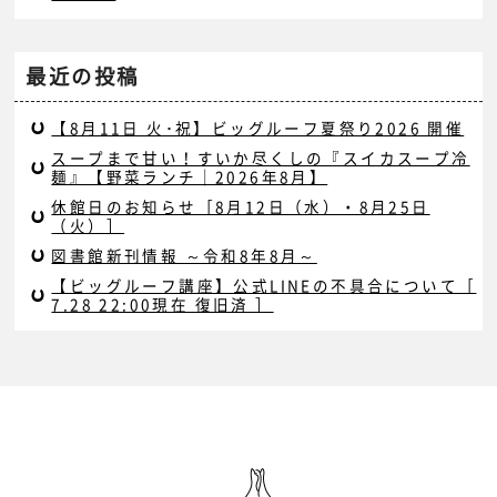
最近の投稿
【8月11日 火･祝】ビッグルーフ夏祭り2026 開催
スープまで甘い！すいか尽くしの『スイカスープ冷
麺』【野菜ランチ｜2026年8月】
休館日のお知らせ［8月12日（水）・8月25日
（火）］
図書館新刊情報 ～令和8年8月～
【ビッグルーフ講座】公式LINEの不具合について［
7.28 22:00現在 復旧済 ］