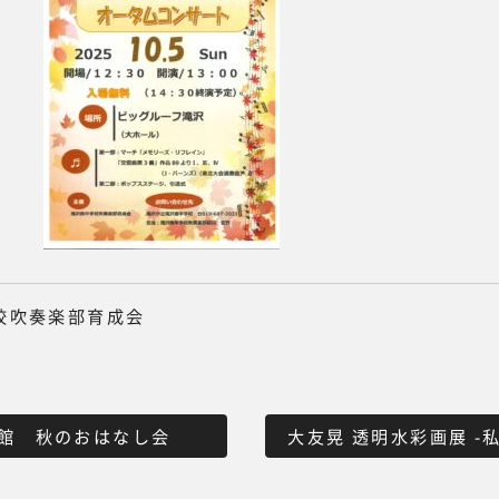
校吹奏楽部育成会
館 秋のおはなし会
大友晃 透明水彩画展 -