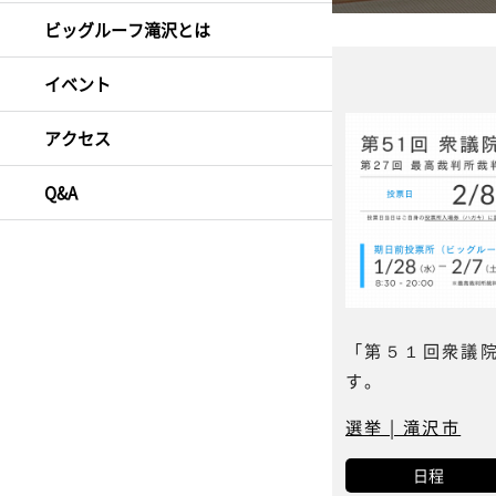
ビッグルーフ滝沢とは
イベント
アクセス
Q&A
「第５１回衆議
す。
選挙 | 滝沢市
日程