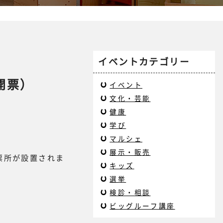
イベントカテゴリー
開票）
イベント
文化・芸能
健康
学び
マルシェ
展示・販売
票所が設置されま
キッズ
選挙
検診・相談
ビッグルーフ講座