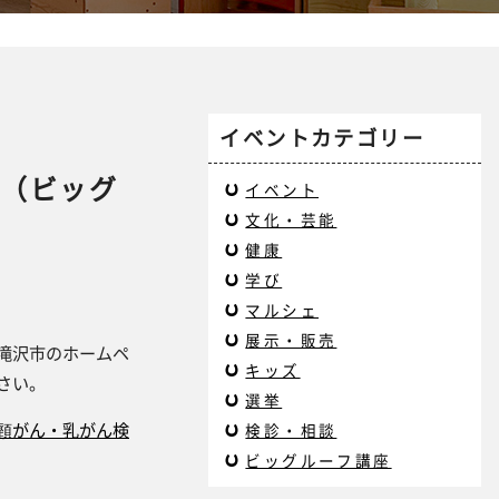
イベントカテゴリー
診（ビッグ
イベント
文化・芸能
健康
学び
マルシェ
展示・販売
滝沢市のホームペ
キッズ
さい。
選挙
頸がん・乳がん検
検診・相談
ビッグルーフ講座