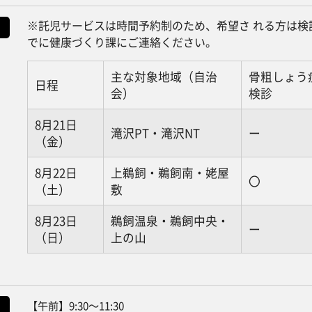
※託児サービスは時間予約制のため、希望さ れる方は検
でに健康づくり課にご連絡ください。
主な対象地域（自治
骨粗しょう
日程
会）
検診
8月21日
滝沢PT・滝沢NT
ー
（金）
8月22日
上鵜飼・鵜飼南・姥屋
〇
（土）
敷
8月23日
鵜飼温泉・鵜飼中央・
ー
（日）
上の山
【午前】9:30〜11:30