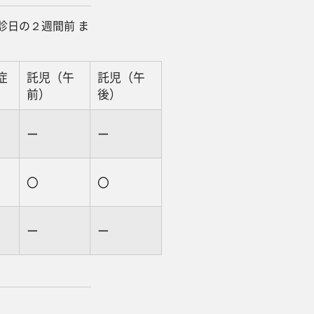
診日の２週間前 ま
症
託児（午
託児（午
前）
後）
ー
ー
〇
〇
ー
ー