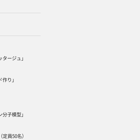
ロッタージュ」
ンド作り」
テン分子模型」
（定員50名）