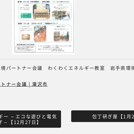
環境パートナー会議 わくわくエネルギー教室 岩手県環
トナー会議 | 滝沢市
ギー ～エコな遊びと電気
包丁研ぎ屋【1月
ぎ～【12月27日】