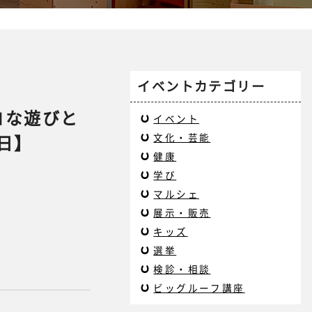
イベントカテゴリー
コな遊びと
イベント
日】
文化・芸能
健康
学び
マルシェ
展示・販売
キッズ
選挙
検診・相談
ビッグルーフ講座