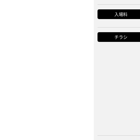
入場料
チラシ