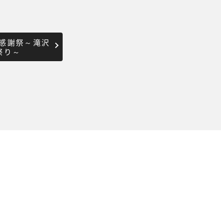
感謝祭～滝沢
祭り～