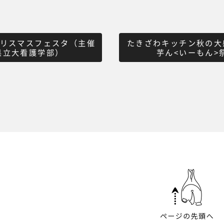
クリスマスフェスタ（主催
たきざわキッチン秋の大
県立大看護学部）
芋ん<いーもん>