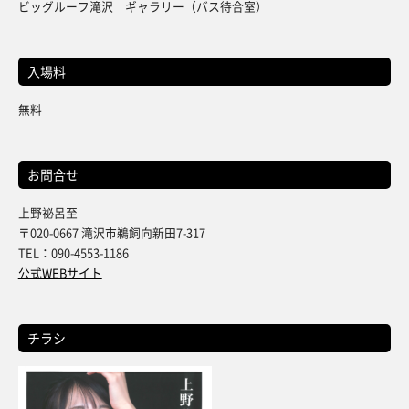
ビッグルーフ滝沢 ギャラリー（バス待合室）
入場料
無料
お問合せ
上野祕呂至
〒020-0667 滝沢市鵜飼向新田7-317
TEL：090-4553-1186
公式WEBサイト
チラシ