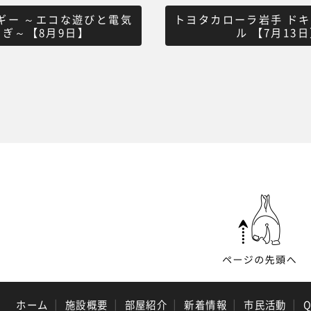
ギー ～エコな遊びと電気
トヨタカローラ岩手 ド
しぎ～【8月9日】
ル 【7月13
ホーム
｜
施設概要
｜
部屋紹介
｜
新着情報
｜
市民活動
｜