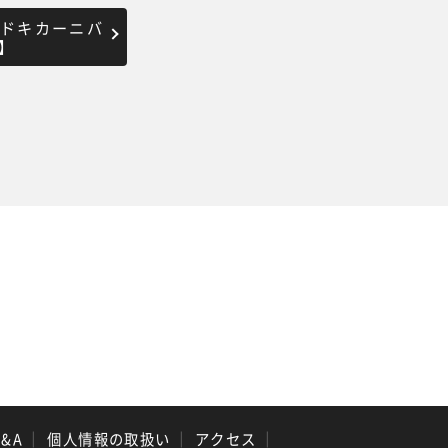
キドキカーニバ
日】
Q&A
｜
個人情報の取扱い
｜
アクセス
｜