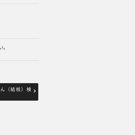
い。
がん（結核）検