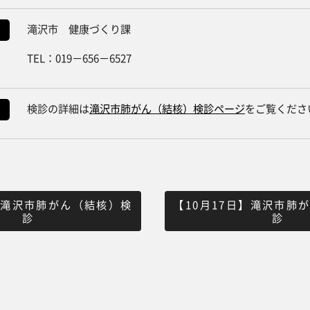
滝沢市 健康づくり課
TEL：019－656－6527
検診の詳細は
滝沢市肺がん（結核）検診ページ
をご覧くださ
日】滝沢市肺がん（結核）検
【10月17日】滝沢市肺
診
診