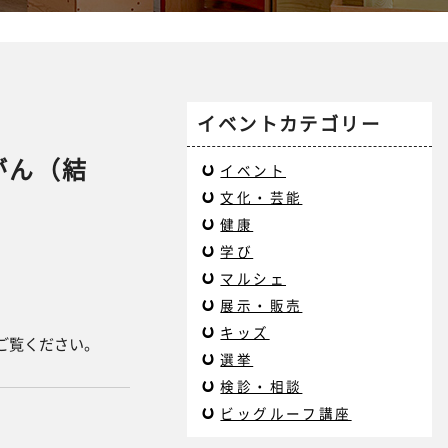
イベントカテゴリー
がん（結
イベント
文化・芸能
健康
学び
マルシェ
展示・販売
キッズ
ご覧ください。
選挙
検診・相談
ビッグルーフ講座