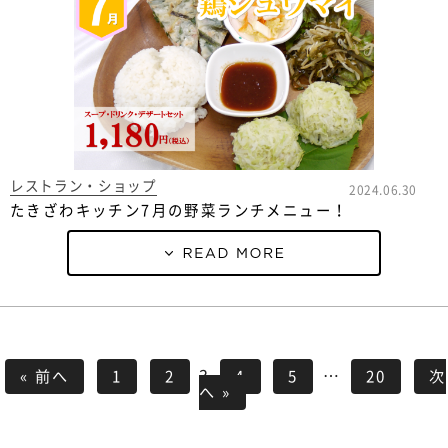
レストラン・ショップ
2024.06.30
たきざわキッチン7月の野菜ランチメニュー！
3
…
« 前へ
1
2
4
5
20
次
へ »