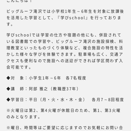
こんにちは！
ビッグルーフ滝沢では小学校1年生～6年生を対象に放課後
を活用した学習として、『学びschool』を行っておりま
す。
学びschoolでは学習の仕方や宿題の他にも、併設されて
いる図書館での学習や、ビッグルーフ滝沢の施設探検、料
理教室といったものづくり体験など、複合施設の特性を活
かした様々な学びを体験できます。駐車場も広く、交通ア
クセスも便利なので施設への送迎ができれば学区問わず入
会可能です。
◆対 象：小学生1年～6年 各7名程度
◆講 師：阿部 雅之（教職歴37年）
◆学習日：平日（月・火・水・木・金） 各月7～8回程度
※火曜日は第2、第4火曜が休館日のため、第1、第3火曜
のみとなります。
※曜日、時間等はご要望に応じますのでお気軽にお問い合