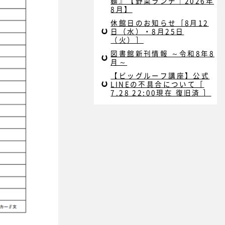
麺』【野菜ランチ｜2026年
8月】
休館日のお知らせ［8月12
日（水）・8月25日
（火）］
図書館新刊情報 ～令和8年8
月～
【ビッグルーフ講座】公式
LINEの不具合について［
7.28 22:00現在 復旧済 ］