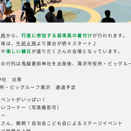
７時
から、
行進に参加する装束馬の着付け
が行われます。
た後は、
午前８時
より屋台が続々スタート♪
の
や
楽しい縁日
が盛りだくさんの会場となっています。
コの行列は鬼越蒼前神社を出発後、滝沢市役所・ビッグル
前神社 出発
市役所・ビッグルーフ滝沢 通過予定
イベントがいっぱい！
あいコーナー（写真撮影可）
ナー
生さん、鵜飼７自治会こども会によるステージイベント
馬コ映像の上映