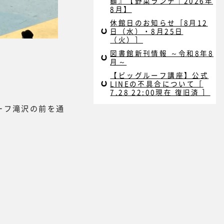
麺』【野菜ランチ｜2026年
8月】
休館日のお知らせ［8月12
日（水）・8月25日
（火）］
図書館新刊情報 ～令和8年8
月～
【ビッグルーフ講座】公式
LINEの不具合について［
7.28 22:00現在 復旧済 ］
ーフ滝沢の前を通