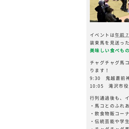
イベントは
午前
装束馬を見送っ
美味しい食べも
チャグチャグ馬
ります！
9:30 鬼越蒼
10:05 滝沢
行列通過後も、
・馬コとのふれ
・飲食物販コー
・伝統芸能や学
・チャグチャグ