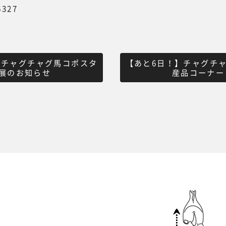
6327
】チャグチャグ馬コポスタ
【あと6日！】チャグチ
展のお知らせ
産品コーナー