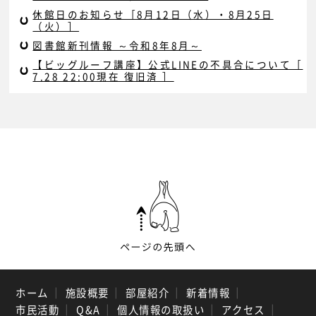
休館日のお知らせ［8月12日（水）・8月25日
（火）］
図書館新刊情報 ～令和8年8月～
【ビッグルーフ講座】公式LINEの不具合について［
7.28 22:00現在 復旧済 ］
ホーム
｜
施設概要
｜
部屋紹介
｜
新着情報
｜
市民活動
｜
Q&A
｜
個人情報の取扱い
｜
アクセス
｜