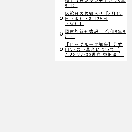
麺』【野菜ランチ｜2026年
8月】
休館日のお知らせ［8月12
日（水）・8月25日
（火）］
図書館新刊情報 ～令和8年8
月～
【ビッグルーフ講座】公式
LINEの不具合について［
7.28 22:00現在 復旧済 ］