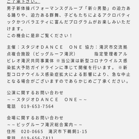
ご了承下さい。
男子新体操パフォーマンスグループ「新☆男塾」の迫力あ
る踊りや、迫力ある群舞、子どもたちによるアクロバティ
ックかつバラエティに富んだプログラムがお楽しみいただ
けます。
この機会に是非ご覧ください！
主催：スタジオＤＡＮＣＥ ＯＮＥ 協力：滝沢市交流拠
点複合施設（ビッグルーフ滝沢） 指定管理者アル
ビレオ滝沢共同事業体 ※当公演は新型コロナウイルス感
染拡大予防ガイドラインに準じて開催を行います。 ※新
型コロナウイルス感染症拡大による影響により、急な中止
となる場合がございますのであらかじめご了承ください。
公演に関するお問い合わせ
～～スタジオＤＡＮＣＥ ＯＮＥ～～
電話 019-653-7564
会場に関するお問い合わせ
～～ビッグルーフ滝沢総合案内～～
住所 020-0665 滝沢市下鵜飼1-15
電話 019-656-7811