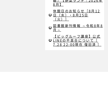
麺』【野菜ランチ｜2026年
8月】
休館日のお知らせ［8月12
日（水）・8月25日
（火）］
図書館新刊情報 ～令和8年8
月～
【ビッグルーフ講座】公式
LINEの不具合について［
7.28 22:00現在 復旧済 ］