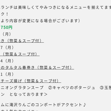
れランチは美味しくてやみつきになるメニューを揃えてま
ック！
により内容が変更になる場合がございます）
750円
10（月）
焼き（惣菜＆スープ付）
17（月）
ら（惣菜＆スープ付）
24（月）
ギのタルタル春巻き（惣菜＆スープ付）
31（月）
葉チーズ揚げ（惣菜＆スープ付）
オニオングラタンスープ ②キャベツのポタージュ ③玉
タン となっております＞
ームに滝沢りんごのコンポートがアクセント♪