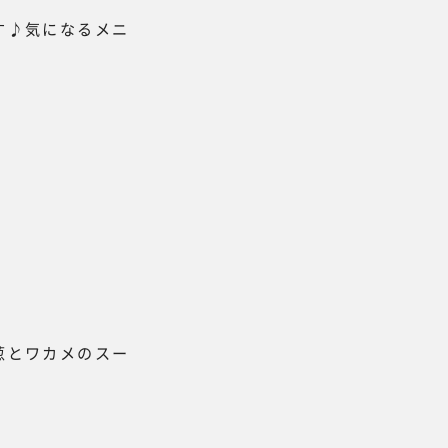
す♪気になるメニ
葱とワカメのスー