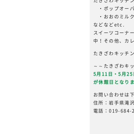
たきざわキッチ
・ポップオーバ
・おおのミルク工
などなどetc.
スイーツコーナ
中！その他、カ
たきざわキッチ
～～たきざわキ
5月11日・5月
が休館日となり
お問い合わせは
住所：岩手県滝沢
電話：019-684-