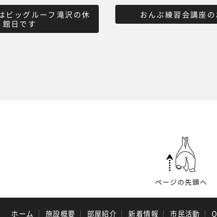
日はビッグルーフ滝沢の休
おんぶ練習会講座の
館日です
ホーム
｜
施設概要
｜
部屋紹介
｜
新着情報
｜
市民活動
｜