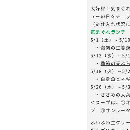
大好評！気まぐ
ューの日をチェ
（※仕入れ状況
気まぐれランチ 
5/1（土）～5/
・
鶏肉の生姜
5/12（水）～5/
・
季節の天ぷ
5/18（火）～5/
・
白身魚とネ
5/26（水）～5/
・
ささみの大
＜スープは、①
プ ④サンラー
ふわふわ生クリ