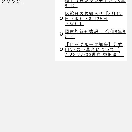
をクリック
麺』【野菜ランチ｜2026年
8月】
休館日のお知らせ［8月12
日（水）・8月25日
（火）］
図書館新刊情報 ～令和8年8
月～
【ビッグルーフ講座】公式
LINEの不具合について［
7.28 22:00現在 復旧済 ］