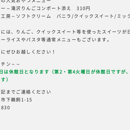
ンの人気おやつメニュー
ー～滝沢りんごコンポート添え 310円
房～ソフトクリーム バニラ/クイックスイート/ミック
ーには、りんご、クイックスイート等を使ったスイーツが
レーライスやパスタ等通常メニューもございます。
ンにぜひお越しください！
ッチン～～
25日は休館日となります（第2・第4火曜日が休館日ですが
ます）
下記までご連絡ください
市下鵜飼1-15
2830