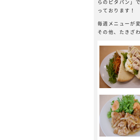
らのピタパン」
っております！
毎週メニューが
その他、たきざ