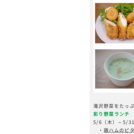
滝沢野菜をたっ
彩り野菜ランチ 
5/6（木）～5/
・
鶏ハムのピ