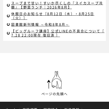
スープまで甘い！すいか尽くしの『スイカスープ冷
麺』【野菜ランチ｜2026年8月】
休館日のお知らせ［8月12日（水）・8月25日
（火）］
図書館新刊情報 ～令和8年8月～
【ビッグルーフ講座】公式LINEの不具合について［
7.28 22:00現在 復旧済 ］