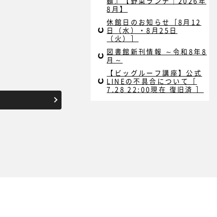
麺』【野菜ランチ｜2026年
8月】
休館日のお知らせ［8月12
日（水）・8月25日
（火）］
図書館新刊情報 ～令和8年8
月～
【ビッグルーフ講座】公式
LINEの不具合について［
7.28 22:00現在 復旧済 ］