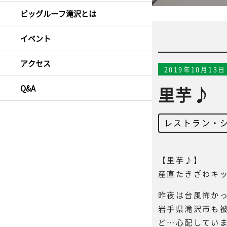
ビッグルーフ滝沢とは
イベント
アクセス
2019年10月13日
Q&A
里芋♪
レストラン・
【里芋♪】
産直たきざわキ
昨夜は台風怖か
岩手県滝沢市も
ど…心配してい