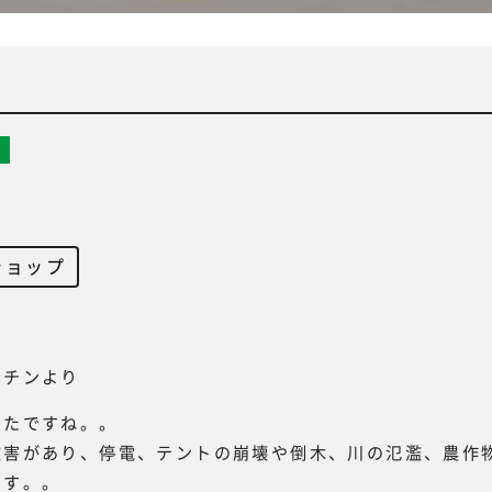
ショップ
ッチンより
ったですね。。
被害があり、停電、テントの崩壊や倒木、川の氾濫、農作
ます。。