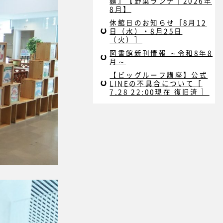
麺』【野菜ランチ｜2026年
8月】
休館日のお知らせ［8月12
日（水）・8月25日
（火）］
図書館新刊情報 ～令和8年8
月～
【ビッグルーフ講座】公式
LINEの不具合について［
7.28 22:00現在 復旧済 ］