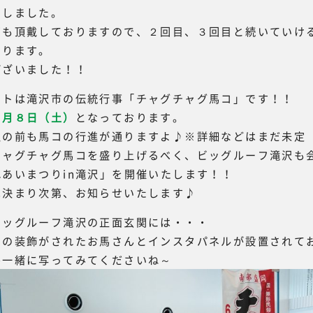
たしました。
声も頂戴しておりますので、２回目、３回目と続いていけ
いります。
ございました！！
ントは滝沢市の伝統行事「チャグチャグ馬コ」です！！
６月８日（土）
となっております。
沢の前も馬コの行進が通りますよ♪※詳細などはまだ未定
チャグチャグ馬コを盛り上げるべく、ビッグルーフ滝沢も
あいまつりin滝沢」を開催いたします！！
は決まり次第、お知らせいたします♪
ビッグルーフ滝沢の正面玄関には・・・
の装飾がされたお馬さんとインスタパネルが設置されており
ひ一緒に写ってみてくださいね～