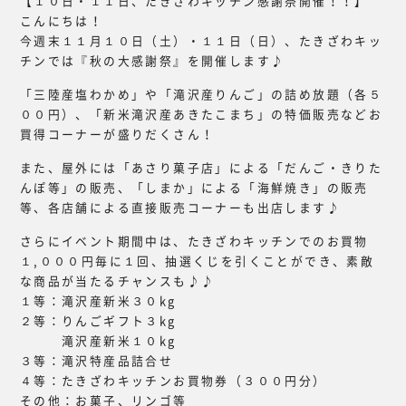
【１０日・１１日、たきざわキッチン感謝祭開催！！】
こんにちは！
今週末１１月１０日（土）・１１日（日）、たきざわキッ
チンでは『秋の大感謝祭』を開催します♪
「三陸産塩わかめ」や「滝沢産りんご」の詰め放題（各５
００円）、「新米滝沢産あきたこまち」の特価販売などお
買得コーナーが盛りだくさん！
また、屋外には「あさり菓子店」による「だんご・きりた
んぽ等」の販売、「しまか」による「海鮮焼き」の販売
等、各店舗による直接販売コーナーも出店します♪
さらにイベント期間中は、たきざわキッチンでのお買物
１,０００円毎に１回、抽選くじを引くことができ、素敵
な商品が当たるチャンスも♪♪
１等：滝沢産新米３０kg
２等：りんごギフト３kg
滝沢産新米１０kg
３等：滝沢特産品詰合せ
４等：たきざわキッチンお買物券（３００円分）
その他：お菓子、リンゴ等