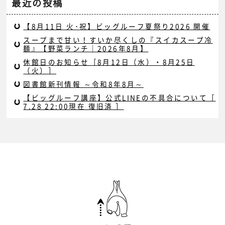
最近の投稿
【8月11日 火･祝】ビッグルーフ夏祭り2026 開催
スープまで甘い！すいか尽くしの『スイカスープ冷
麺』【野菜ランチ｜2026年8月】
休館日のお知らせ［8月12日（水）・8月25日
（火）］
図書館新刊情報 ～令和8年8月～
【ビッグルーフ講座】公式LINEの不具合について［
7.28 22:00現在 復旧済 ］