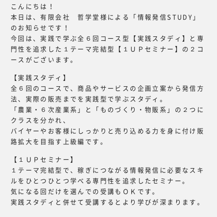
こんにちは！
本日は、有限会社 哲学堂様による「情報発信STUDY」
のお知らせです！
今回は、実践で学ぶ全６回コース型【実践スタディ】と専
門性を追求した１テーマ完結型【１ＵＰセミナー】の２コ
ースがございます。
【実践スタディ】
全６回のコースで、商品やサービスの企画立案から発信方
法、実際の販売までを実践型で学ぶスタディ。
「農業・６次産業系」と「ものづくり・物販系」の２つに
クラスを分かれ、
バイヤーやお客様にしっかりと売り込める力を身に付け販
路拡大を目指す上級編です。
【１ＵＰセミナー】
１テーマ完結型で、稼ぎにつながる情報発信に必要なスキ
ルをひとつひとつ学べる専門性を追求したセミナー。
気になる回だけを選んでの受講もＯＫです。
実践スタディと併せて受講するとより学びが深まります。