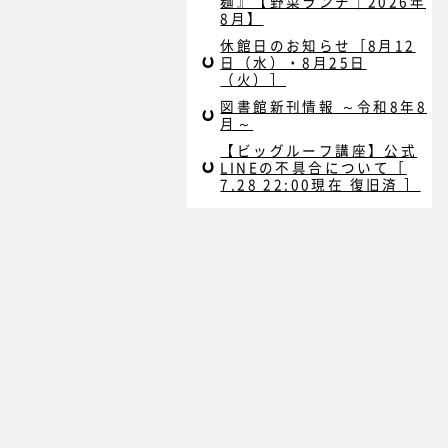
麺』【野菜ランチ｜2026年
8月】
休館日のお知らせ［8月12
日（水）・8月25日
（火）］
図書館新刊情報 ～令和8年8
月～
【ビッグルーフ講座】公式
LINEの不具合について［
7.28 22:00現在 復旧済 ］