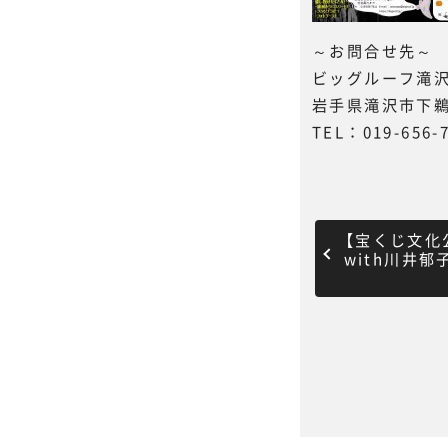
～お問合せ先～
ビッグルーフ滝
岩手県滝沢市下鵜飼
TEL：019-656-
【宝くじ文化
with川井