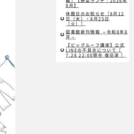
麺』【野菜ランチ｜2026年
8月】
休館日のお知らせ［8月12
日（水）・8月25日
（火）］
図書館新刊情報 ～令和8年8
月～
【ビッグルーフ講座】公式
LINEの不具合について［
7.28 22:00現在 復旧済 ］