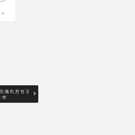
の淹れ方セミ
らせ