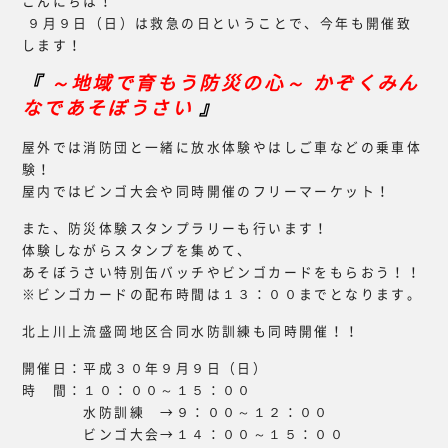
こんにちは！
９月９日（日）は救急の日ということで、今年も開催致
します！
『
～地域で育もう防災の心～ かぞくみん
なであそぼうさい
』
屋外では消防団と一緒に放水体験やはしご車などの乗車体
験！
屋内ではビンゴ大会や同時開催のフリーマーケット！
また、防災体験スタンプラリーも行います！
体験しながらスタンプを集めて、
あそぼうさい特別缶バッチやビンゴカードをもらおう！！
※ビンゴカードの配布時間は１３：００までとなります。
北上川上流盛岡地区合同水防訓練も同時開催！！
開催日：平成３０年９月９日（日）
時 間：１０：００～１５：００
水防訓練 →９：００～１２：００
ビンゴ大会→１４：００～１５：００