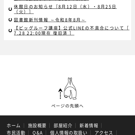
休館日のお知らせ［8月12日（水）・8月25日
（火）］
図書館新刊情報 ～令和8年8月～
【ビッグルーフ講座】公式LINEの不具合について［
7.28 22:00現在 復旧済 ］
ホーム
｜
施設概要
｜
部屋紹介
｜
新着情報
｜
市民活動
｜
Q&A
｜
個人情報の取扱い
｜
アクセス
｜