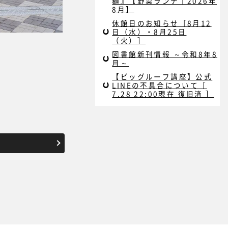
麺』【野菜ランチ｜2026年
8月】
休館日のお知らせ［8月12
日（水）・8月25日
（火）］
図書館新刊情報 ～令和8年8
月～
【ビッグルーフ講座】公式
LINEの不具合について［
7.28 22:00現在 復旧済 ］
！