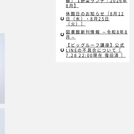
麺』【野菜ランチ｜2026年
8月】
休館日のお知らせ［8月12
日（水）・8月25日
（火）］
図書館新刊情報 ～令和8年8
月～
【ビッグルーフ講座】公式
LINEの不具合について［
7.28 22:00現在 復旧済 ］