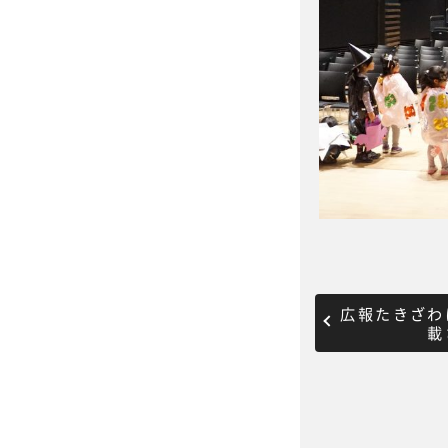
広報たきざわ
載