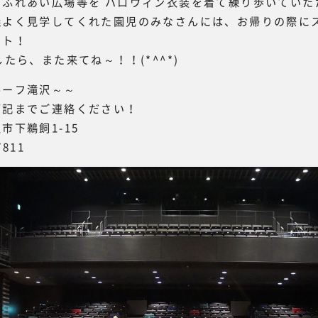
やふれあい広場等を ハロウィン衣装を着て練り歩いていた
儀よく見学してくれた園児のみなさんには、お帰りの際に
ント！
たら、また来てね～！！(*^^*)
ーフ滝沢～～
下記までご連絡ください！
市下鵜飼1-15
7811