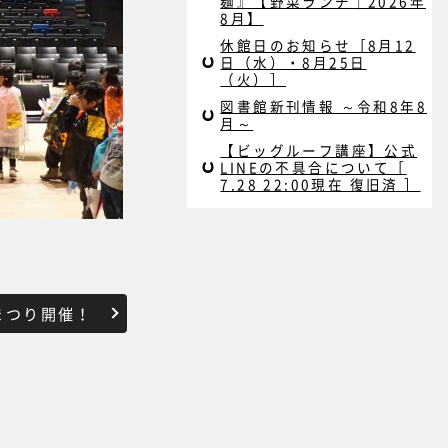
麺』【野菜ランチ｜2026年
8月】
休館日のお知らせ［8月12
日（水）・8月25日
（火）］
図書館新刊情報 ～令和8年8
月～
【ビッグルーフ講座】公式
LINEの不具合について［
7.28 22:00現在 復旧済 ］
まつり開催！